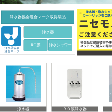
浄水器協会適合マーク取得製品
浄水器
RO膜
浄水シャワー
浄水器協会
適合マーク
浄水器
ＲＯ膜浄水器