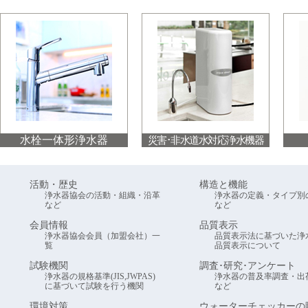
水栓一体形浄水器
災害･非水道水対応浄水機器
活動・歴史
構造と機能
浄水器協会の活動・組織・沿革
浄水器の定義・タイプ別
など
など
会員情報
品質表示
浄水器協会会員（加盟会社）一
品質表示法に基づいた浄
覧
品質表示について
試験機関
調査･研究･アンケート
浄水器の規格基準(JIS,JWPAS)
浄水器の普及率調査・出
に基づいて試験を行う機関
など
環境対策
ウォーターチェッカーの