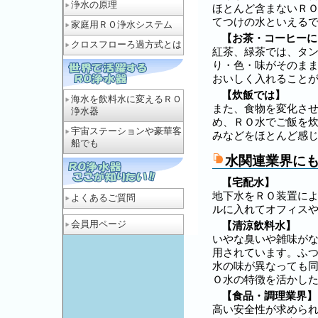
浄水の原理
ほとんど含まないＲ
てつけの水といえる
家庭用ＲＯ浄水システム
【お茶・コーヒーに
クロスフローろ過方式とは
紅茶、緑茶では、タ
り・色・味がそのま
おいしく入れること
【炊飯では】
海水を飲料水に変えるＲＯ
また、食物を変化さ
浄水器
め、ＲＯ水でご飯を
宇宙ステーションや豪華客
みなどをほとんど感
船でも
水関連業界に
【宅配水】
地下水をＲＯ装置に
よくあるご質問
ルに入れてオフィス
会員用ページ
【清涼飲料水】
いやな臭いや雑味が
用されています。ふ
水の味が異なっても
Ｏ水の特徴を活かし
【食品・調理業界】
高い安全性が求めら