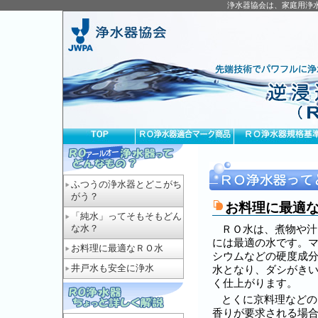
浄水器協会は、家庭用浄
ふつうの浄水器とどこがち
がう？
お料理に最適
「純水」ってそもそもどん
な水？
ＲＯ水は、煮物や汁
には最適の水です。
お料理に最適なＲＯ水
シウムなどの硬度成
井戸水も安全に浄水
水となり、ダシがき
く仕上がります。
とくに京料理などの
香りが要求される場