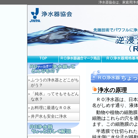
浄水器協会は、家庭用浄
ふつうの浄水器とどこがち
がう？
浄水の原理
「純水」ってそもそもどん
な水？
ＲＯ浄水器は、日本
名がしめす通り、液
お料理に最適なＲＯ水
動物や植物の細胞膜
井戸水も安全に浄水
細胞はこれらの穴を
ます。この細胞膜の
半透膜で仕切られた
純水側に水分子が移