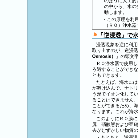
のほうに人工的
の中から、水の
動します。
・この原理を利
（ＲＯ）浄水器
「逆浸透」で
浸透現象を逆に利用
取り出すのが、逆浸透
Osmosis）
」の頭文
ＲＯ浄水器で使用し
ろ過することができな
ともできます。
たとえば、海水には
が溶け込んで、ナトリ
う形でイオン化して
ることはできません
ことができるため、
なります。これが海
このようにＲＯ膜に
属、硝酸態および亜硝
去がむずかしい物質
・もともと、逆浸透