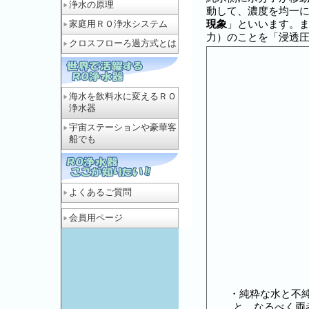
浄水の原理
動して、濃度を均一
現象
」といいます。
家庭用ＲＯ浄水システム
力）のことを「浸透
クロスフローろ過方式とは
海水を飲料水に変えるＲＯ
浄水器
宇宙ステーションや豪華客
船でも
よくあるご質問
会員用ページ
・純粋な水と不
と、なるべく両