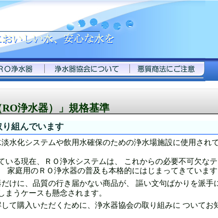
RO浄水器）」規格基準
取り組んでいます
水淡水化システムや飲用水確保のための浄水場施設に使用され
ている現在、ＲＯ浄水システムは、 これからの必要不可欠なテ
、 家庭用のＲＯ浄水器の普及も本格的にはじまってきています
だけに、品質の行き届かない商品が、 謳い文句ばかりを派手
しまうケースも懸念されます。
して購入いただくために、浄水器協会の取り組みに ついてお