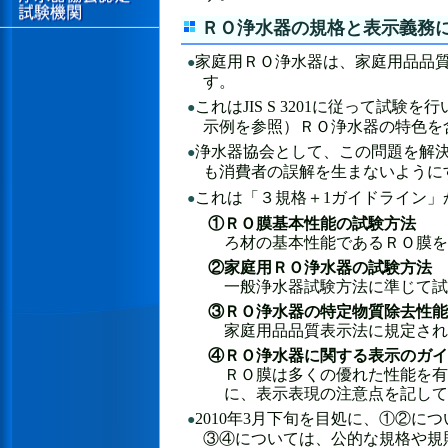
ＲＯ浄水器の規格と表示義務
家庭用ＲＯ浄水器は、家庭用品品
●
す。
これはJIS S 3201に従って
●
示例を参照）ＲＯ浄水器の特色を
浄水器協会として、この問題を解
●
も消費者の誤解を生まないようにする
これは「３規格＋1ガイドライン」
●
①
ＲＯ膜基本性能の試験方法
ろ材の基本性能であるＲＯ膜を
②
家庭用ＲＯ浄水器の試験方法
一般浄水器試験方法に準じて試
③
ＲＯ浄水器の特定物質除去性能
家庭用品品質表示法に規定され
④
ＲＯ浄水器に関する表示のガイ
ＲＯ膜は多くの優れた性能を有
に、表示表現の注意点を記
2010年3月下旬を目処に、①②に
●
③④については、公的な規格や規