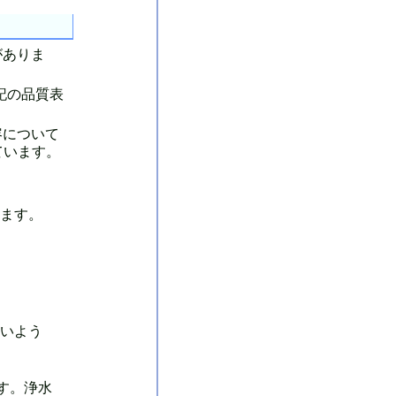
がありま
別記の品質表
容について
ています。
ます。
いよう
す。浄水