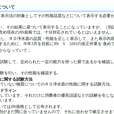
について
質表示法の対象としてその性能品質などについて表示する必要
試験を行い、その結果に基づいて表示することになっていますが、（
含め現在のJIS規格では、十分対応されているとはいえません。
決し、ＲＯ浄水器の品質・性能を正しく表示して、また表示内
ために、今年3月を目処にJIS S 3201の改正作業を 進め
からなっていて；
試験して、定められた一定の能力を持った膜であるかを確認し
験を行い、その性能を確認する。
に関する試験方法
ていない物質についてのＲＯ浄水器の性能に関する試験方法。
ドライン
しています。それだけに消費者の優良誤認などの誤解を生じな
しています。
ついてはJIS規格として公布されます。
則がまだ間に合っていませんので、それに合わせて確立させま