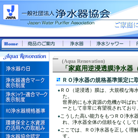
(Aqua Renovation)
「家庭用逆浸透膜浄水器（
ＲＯ浄水器の規格基準策定に
ＲＯ（逆浸透）膜は、大規模な海
●
た。
世界的にも水資源の危機が叫ばれ
ーとして非常に有望視されており
こうした高い能力をもつＲＯ浄水器
●
れ、浄水器全体の信頼をなくして
ここでは、ＲＯ浄水器を正しく理解
●
す。